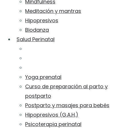
Mindfulness
Meditación y mantras
Hipopresivos
Biodanza
Salud Perinatal
Yoga prenatal
Curso de preparación al parto y
postparto
Postparto y masajes para bebés
Hipopresivos (G.A.H.)
Psicoterapia perinatal