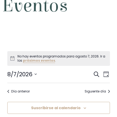
Eventos
No hay eventos programados para agosto 7, 2026. Ir a
Aviso
los
próximos eventos
.
8/7/2026
Na
N
Buscar
Día
Seleccionar
d
fecha.
Día anterior
Siguiente día
de
vi
Suscribirse al calendario