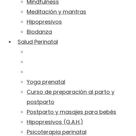
Mindfulness
Meditación y mantras
Hipopresivos
Biodanza
Salud Perinatal
Yoga prenatal
Curso de preparación al parto y
postparto
Postparto y masajes para bebés
Hipopresivos (G.A.H.)
Psicoterapia perinatal