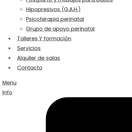
Hipopresivos (G.A.H.)
Psicoterapia perinatal
Grupo de apoyo perinatal
Talleres Y formación
Servicios
Alquiler de salas
Contacto
Menu
Info