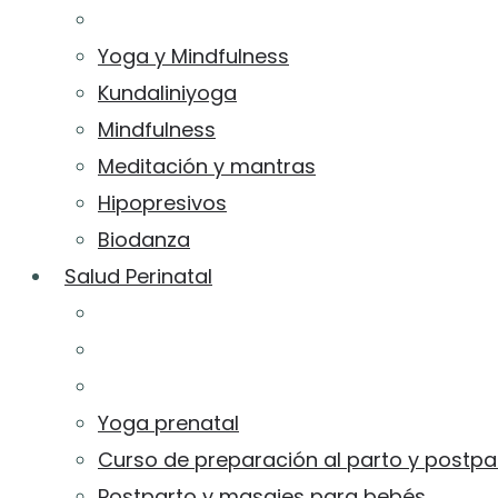
Yoga y Mindfulness
Kundaliniyoga
Mindfulness
Meditación y mantras
Hipopresivos
Biodanza
Salud Perinatal
Yoga prenatal
Curso de preparación al parto y postpa
Postparto y masajes para bebés