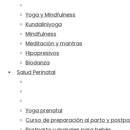
Yoga y Mindfulness
Kundaliniyoga
Mindfulness
Meditación y mantras
Hipopresivos
Biodanza
Salud Perinatal
Yoga prenatal
Curso de preparación al parto y postpa
Postparto y masajes para bebés