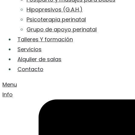
Hipopresivos (G.A.H.)
Psicoterapia perinatal
Grupo de apoyo perinatal
Talleres Y formación
Servicios
Alquiler de salas
Contacto
Menu
Info