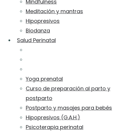
Mindfulness
Meditación y mantras
Hipopresivos
Biodanza
Salud Perinatal
Yoga prenatal
Curso de preparación al parto y
postparto
Postparto y masajes para bebés
Hipopresivos (G.A.H.)
Psicoterapia perinatal